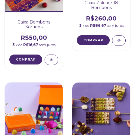
Caixa Zulcare 18
Bombons
R$260,00
Caixa Bombons
3
x de
R$86,67
sem juros
Sortidos
R$50,00
3
x de
R$16,67
sem juros
COMPRAR