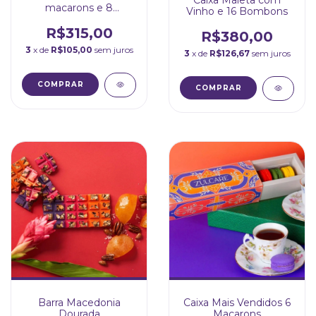
Caixa Maleta com
macarons e 8
Vinho e 16 Bombons
bombons sortidos
R$315,00
R$380,00
3
x de
R$105,00
sem juros
3
x de
R$126,67
sem juros
COMPRAR
Barra Macedonia
Caixa Mais Vendidos 6
Dourada
Macarons