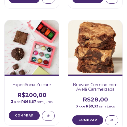
Experiência Zulcare
Brownie Cremino com
Avelã Caramelizada
R$200,00
R$28,00
3
x de
R$66,67
sem juros
3
x de
R$9,33
sem juros