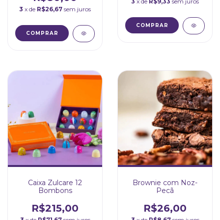
3
x de
R$9,33
sem juros
3
x de
R$26,67
sem juros
COMPRAR
Caixa Zulcare 12
Brownie com Noz-
Bombons
Pecã
R$215,00
R$26,00
3
x de
R$71,67
sem juros
3
x de
R$8,67
sem juros