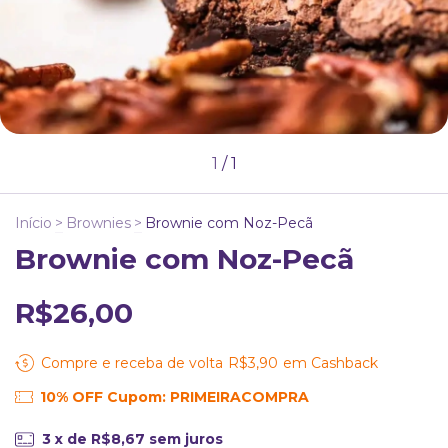
1
/
1
Início
>
Brownies
>
Brownie com Noz-Pecã
Brownie com Noz-Pecã
R$26,00
Compre e receba de volta
R$3,90
em Cashback
10% OFF Cupom: PRIMEIRACOMPRA
3
x de
R$8,67
sem juros