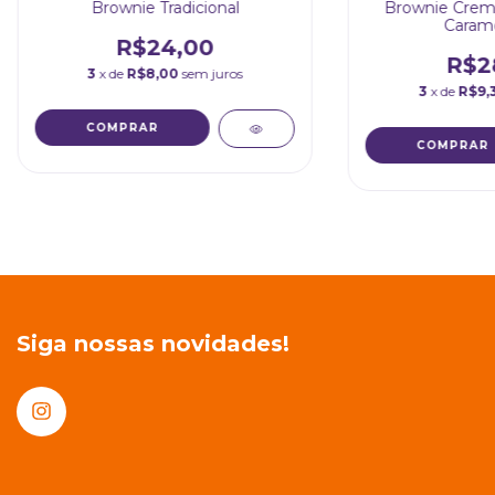
Brownie Tradicional
Brownie Crem
Carame
R$24,00
R$2
3
x de
R$8,00
sem juros
3
x de
R$9,
Siga nossas novidades!