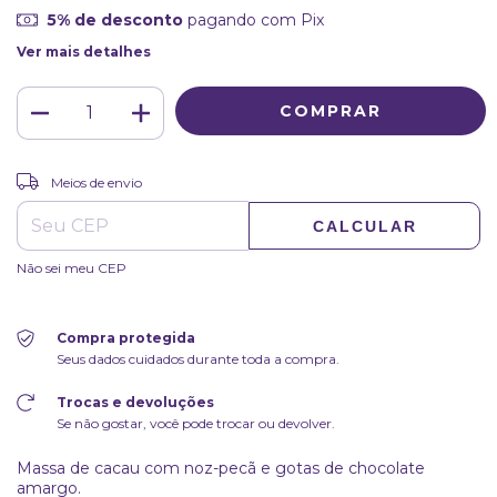
5% de desconto
pagando com Pix
Ver mais detalhes
ALTERAR CEP
Entregas para o CEP:
Meios de envio
CALCULAR
Não sei meu CEP
Compra protegida
Seus dados cuidados durante toda a compra.
Trocas e devoluções
Se não gostar, você pode trocar ou devolver.
Massa de cacau com noz-pecã e gotas de chocolate
amargo.