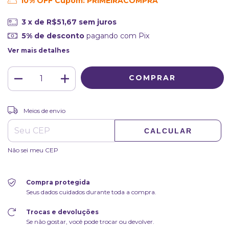
10% OFF Cupom: PRIMEIRACOMPRA
3
x de
R$51,67
sem juros
5% de desconto
pagando com Pix
Ver mais detalhes
ALTERAR CEP
Entregas para o CEP:
Meios de envio
CALCULAR
Não sei meu CEP
Compra protegida
Seus dados cuidados durante toda a compra.
Trocas e devoluções
Se não gostar, você pode trocar ou devolver.