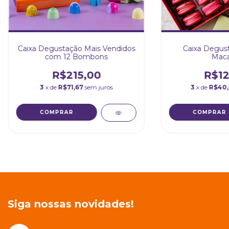
Caixa Degustação Mais Vendidos
Caixa Degus
com 12 Bombons
Maca
R$215,00
R$12
3
x de
R$71,67
sem juros
3
x de
R$40
Siga nossas novidades!