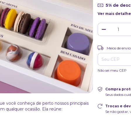
5% de des
Ver mais detalhe
Entregas para o CE
Meios de envio
Não sei meu CEP
Compra prot
Seus dados cui
que você conheça de perto nossos principais
Trocas e de
m qualquer ocasião. Ela reúne:
Se não gostar, 