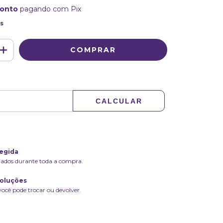
conto
pagando com Pix
s
ALTERAR CEP
P:
CALCULAR
egida
dados durante toda a compra.
voluções
você pode trocar ou devolver.