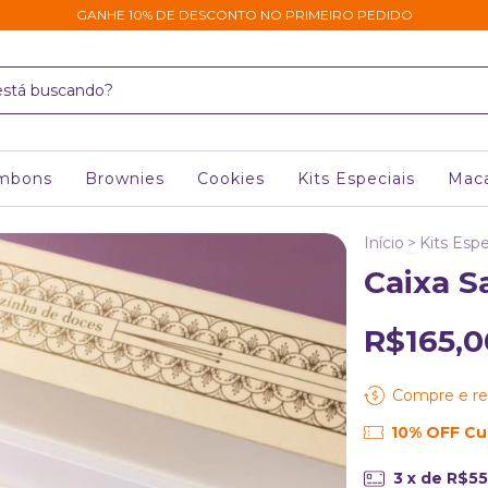
GANHE 10% DE DESCONTO NO PRIMEIRO PEDIDO
mbons
Brownies
Cookies
Kits Especiais
Mac
Início
>
Kits Espe
Caixa S
R$165,0
Compre e re
10% OFF C
3
x de
R$55