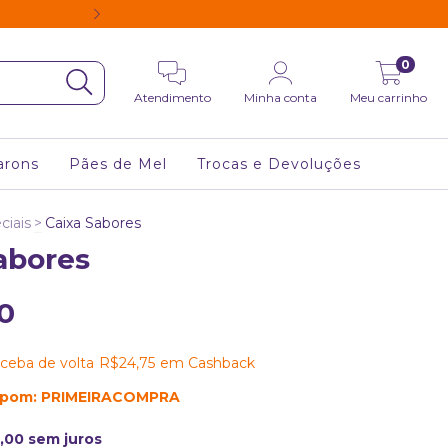
5% DE DESCONTO
0
Atendimento
Minha conta
Meu carrinho
arons
Pães de Mel
Trocas e Devoluções
ciais
>
Caixa Sabores
abores
0
ceba de volta
R$24,75
em Cashback
upom: PRIMEIRACOMPRA
,00
sem juros