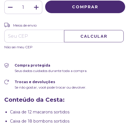
ALTERAR CEP
Entregas para o CEP:
Meios de envio
CALCULAR
Não sei meu CEP
Compra protegida
Seus dados cuidados durante toda a compra.
Trocas e devoluções
Se não gostar, você pode trocar ou devolver.
Conteúdo da Cesta:
Caixa de 12 macarons sortidos
Caixa de 18 bombons sortidos