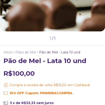
1
/
1
Início
>
Pães de Mel
>
Pão de Mel - Lata 10 und
Pão de Mel - Lata 10 und
R$100,00
Compre e receba de volta
R$15,00
em Cashback
10% OFF Cupom: PRIMEIRACOMPRA
3
x de
R$33,33
sem juros