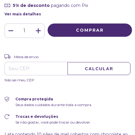
5% de desconto
pagando com Pix
Ver mais detalhes
ALTERAR CEP
Entregas para o CEP:
Meios de envio
CALCULAR
Não sei meu CEP
Compra protegida
Seus dados cuidados durante toda a compra.
Trocas e devoluções
Se não gostar, você pode trocar ou devolver.
Lata contendo 10 pães de mel cobertos com chocolate ao