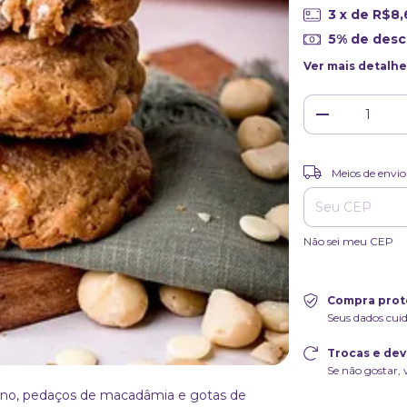
3
x de
R$8,
5% de des
Ver mais detalhe
Entregas para o CE
Meios de envio
Não sei meu CEP
Compra prot
Seus dados cui
Trocas e de
Se não gostar, 
iano, pedaços de macadâmia e gotas de