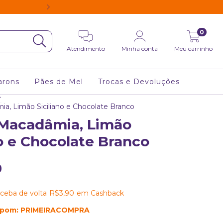
5% DE DESCONTO
0
Atendimento
Minha conta
Meu carrinho
arons
Pães de Mel
Trocas e Devoluções
>
a, Limão Siciliano e Chocolate Branco
 Macadâmia, Limão
no e Chocolate Branco
0
ceba de volta
R$3,90
em Cashback
upom: PRIMEIRACOMPRA