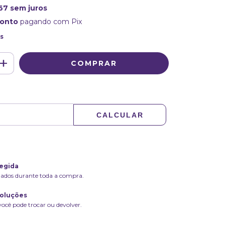
67
sem juros
conto
pagando com Pix
s
ALTERAR CEP
P:
CALCULAR
egida
dados durante toda a compra.
voluções
você pode trocar ou devolver.