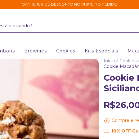
GANHE 10% DE DESCONTO NO PRIMEIRO PEDIDO
mbons
Brownies
Cookies
Kits Especiais
Mac
Início
>
Cookies
Cookie Macadâmi
Cookie
Sicilia
R$26,0
Compre e re
10% OFF C