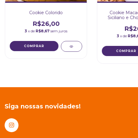
Cookie Colorido
Cookie Maca
Siciliano e Ch
R$26,00
R$2
3
x de
R$8,67
sem juros
3
x de
R$8,
Siga nossas novidades!