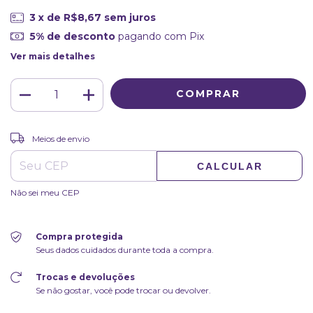
3
x de
R$8,67
sem juros
5% de desconto
pagando com Pix
Ver mais detalhes
ALTERAR CEP
Entregas para o CEP:
Meios de envio
CALCULAR
Não sei meu CEP
Compra protegida
Seus dados cuidados durante toda a compra.
Trocas e devoluções
Se não gostar, você pode trocar ou devolver.