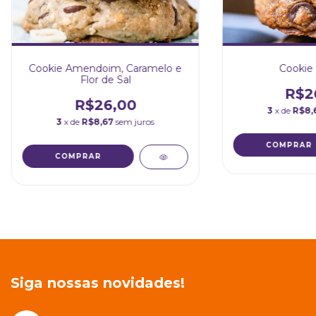
Cookie Amendoim, Caramelo e
Cookie 
Flor de Sal
R$2
R$26,00
3
x de
R$8,
3
x de
R$8,67
sem juros
Siga nossas novidades!