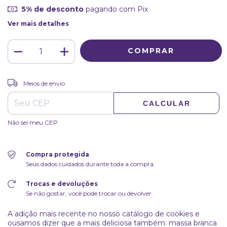
5% de desconto
pagando com Pix
Ver mais detalhes
ALTERAR CEP
Entregas para o CEP:
Meios de envio
CALCULAR
Não sei meu CEP
Compra protegida
Seus dados cuidados durante toda a compra.
Trocas e devoluções
Se não gostar, você pode trocar ou devolver.
A adição mais recente no nosso catálogo de cookies e
ousamos dizer que a mais deliciosa também: massa branca